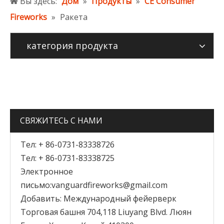
Вы здесь:
Дом
»
Продукты
»
CE Consumer
Fireworks
»
Ракета
категория продукта
СВЯЖИТЕСЬ С НАМИ
Тел: + 86-0731-83338726
Тел: + 86-0731-83338725
Электронное
письмо:
vanguardfireworks@gmail.com
Добавить: Международный фейерверк
Торговая башня 704,118 Liuyang Blvd. Люян