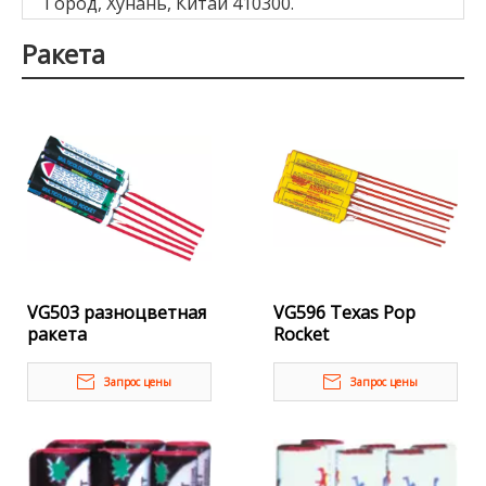
Город, Хунань, Китай 410300.
Ракета
VG503 разноцветная
VG596 Texas Pop
ракета
Rocket
Запрос цены
Запрос цены