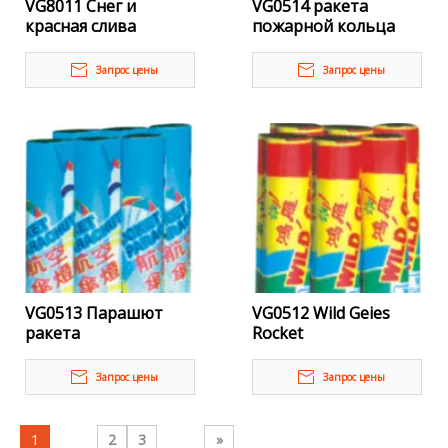
VG8011 Снег и
VG0514 ракета
красная слива
пожарной кольца
Запрос цены
Запрос цены
VG0513 Парашют
VG0512 Wild Geies
ракета
Rocket
Запрос цены
Запрос цены
1
2
3
»