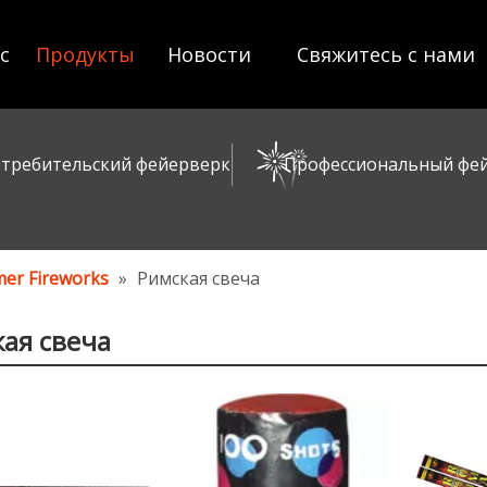
с
Продукты
Новости
Свяжитесь с нами
отребительский фейерверк
Профессиональный фе
er Fireworks
»
Римская свеча
ая свеча