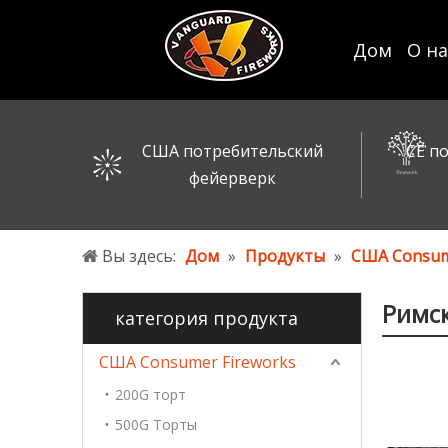
Дом
О на
США потребительский
CE п
фейерверк
Вы здесь:
Дом
»
Продукты
»
США Consum
Римск
категория продукта
США Consumer Fireworks
200G торт
500G Торты