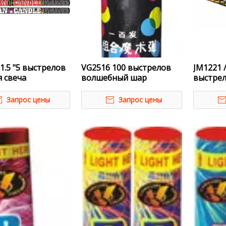
1.5 "5 выстрелов
VG2516 100 выстрелов
JM1221 /
 свеча
волшебный шар
выстрел
свеча
Запрос цены
Запрос цены