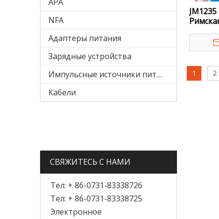
APA
JM1235 
NFA
Римская
Адаптеры питания
Зарядные устройства
1
2
Импульсные источники питания
Кабели
СВЯЖИТЕСЬ С НАМИ
Тел: + 86-0731-83338726
Тел: + 86-0731-83338725
Электронное