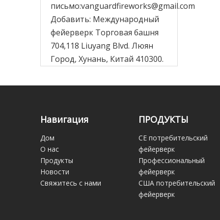
письмо:
vanguardfireworks@gmail.com
Добавить: Международный
фейерверк Торговая башня
704,118 Liuyang Blvd. Люян
Город, Хунань, Китай 410300.
Навигация
ПРОДУКТЫ
Дом
CE потребительский
О нас
фейерверк
Продукты
Профессиональный
Новости
фейерверк
Свяжитесь с нами
США потребительский
фейерверк