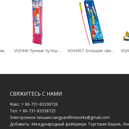
VG-0008 Двойная бомба ракеты
VG0440 Лунные путешественники
VG0445T Большие свистящие лунные ракеты
VG0
СВЯЖИТЕСЬ С НАМИ
Факс: + 86-731-83338726
Тел: + 86-731-83338725
Электронное письмо:
vanguardfireworks@gmail.com
Добавить: Международный фейерверк Торговая башня, Лю