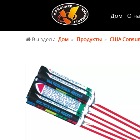
Дом
О на
Вы здесь:
Дом
»
Продукты
»
США Consum