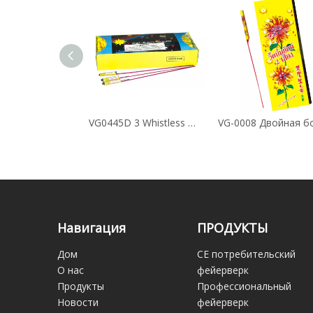
VG0445 Whistless Moon путешествует
VG0445D 3 Whistless Moon путешественников
Навигация
ПРОДУКТЫ
Дом
CE потребительский
О нас
фейерверк
Продукты
Профессиональный
Новости
фейерверк