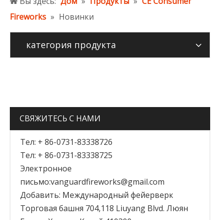
Вы здесь:
Дом
»
Продукты
»
CE Consumer
Fireworks
»
Новинки
категория продукта
СВЯЖИТЕСЬ С НАМИ
Тел: + 86-0731-83338726
Тел: + 86-0731-83338725
Электронное
письмо:
vanguardfireworks@gmail.com
Добавить: Международный фейерверк
Торговая башня 704,118 Liuyang Blvd. Люян