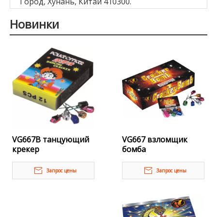
Город, Хунань, Китай 410300.
Новинки
VG667B танцующий
VG667 взломщик
крекер
бомба
Запрос цены
Запрос цены