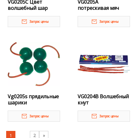
VG0205C Цвет
VG0205A
волшебный шар
потрескивая мяч
Запрос цены
Запрос цены
Vg0205s прядильные
VG0204B Волшебный
шарики
кнут
Запрос цены
Запрос цены
1
2
»