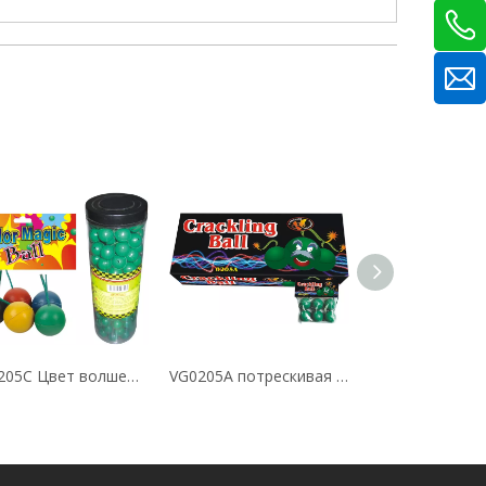
VG0205C Цвет волшебный шар
VG0205A потрескивая мяч