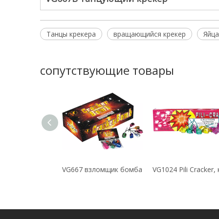
Танцы крекера
вращающийся крекер
Яйца
сопутствующие товары
Динозавр яйца
VG667 взломщик бомба