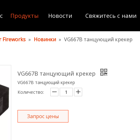
с
Продукты
Новости
Свяжитесь с нами
 Fireworks
»
Новинки
»
VG667B танцующий крекер
VG667B танцующий крекер
VG667B танцующий крекер
Количество:
Запрос цены