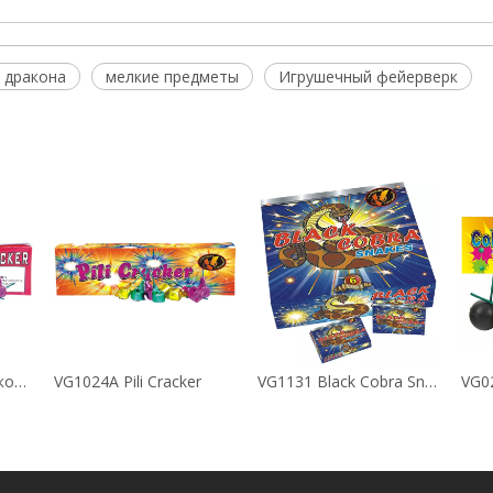
 дракона
мелкие предметы
Игрушечный фейерверк
VG1024 Pili Cracker, конфеты фейерверки
VG1024A Pili Cracker
VG1131 Black Cobra Snake