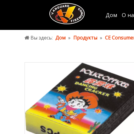
Дом
О на
Вы здесь:
Дом
»
Продукты
»
CE Consumer