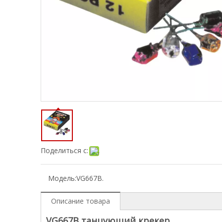
Поделиться с:
Модель:
VG667B.
Описание товара
VG667B танцующий крекер