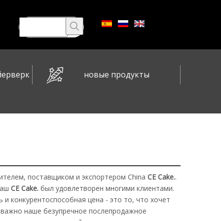
йерверк
новые продукты
ителем, поставщиком и экспортером China
CE Cake.
.
наш
CE Cake.
был удовлетворен многими клиентами.
 и конкурентоспособная цена - это то, что хочет
е важно наше безупречное послепродажное