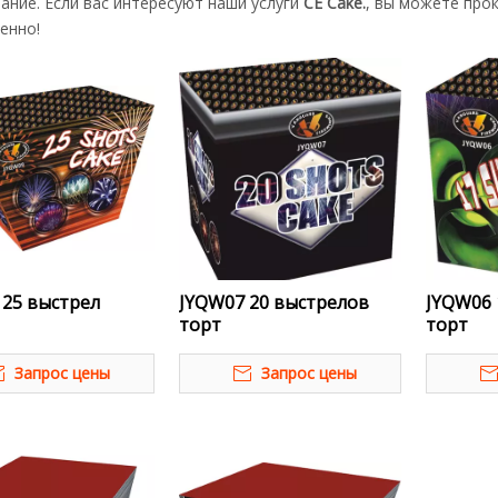
ание. Если вас интересуют наши услуги
CE Cake.
, вы можете про
енно!
 25 выстрел
JYQW07 20 выстрелов
JYQW06 
торт
торт
Запрос цены
Запрос цены