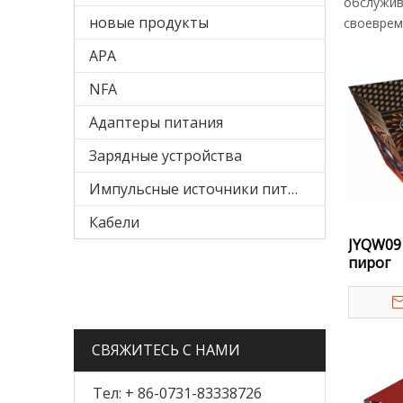
обслужив
новые продукты
своеврем
APA
NFA
Адаптеры питания
Зарядные устройства
Импульсные источники питания
Кабели
JYQW09
пирог
СВЯЖИТЕСЬ С НАМИ
Тел: + 86-0731-83338726