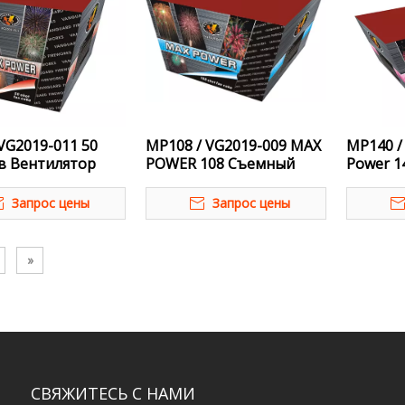
VG2019-011 50
MP108 / VG2019-009 MAX
MP140 /
в Вентилятор
POWER 108 Съемный
Power 1
ax Power
вентилятор Торт
Запрос цены
Запрос цены
»
СВЯЖИТЕСЬ С НАМИ