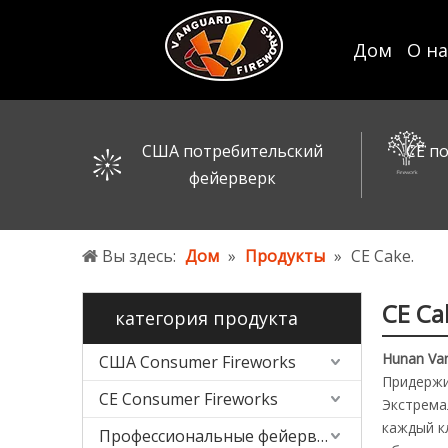
Дом
О на
США потребительский
CE п
фейерверк
Вы здесь:
Дом
»
Продукты
»
CE Cake.
CE Ca
категория продукта
Hunan Van
США Consumer Fireworks
Придержи
CE Consumer Fireworks
Экстрема
каждый к
Профессиональные фейерверки