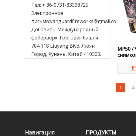
Тел: + 86-0731-83338725
Электронное
письмо:
vanguardfireworks@gmail.com
Добавить: Международный
фейерверк Торговая башня
704,118 Liuyang Blvd. Люян
MP50 / 
Город, Хунань, Китай 410300.
снимко
Торт M
1
2
Навигация
ПРОДУКТЫ