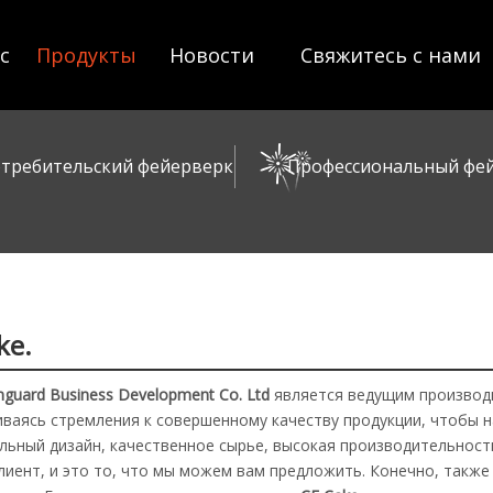
с
Продукты
Новости
Свяжитесь с нами
отребительский фейерверк
Профессиональный фе
ke.
guard Business Development Co. Ltd
является ведущим производ
ваясь стремления к совершенному качеству продукции, чтобы 
льный дизайн, качественное сырье, высокая производительность
лиент, и это то, что мы можем вам предложить. Конечно, такж