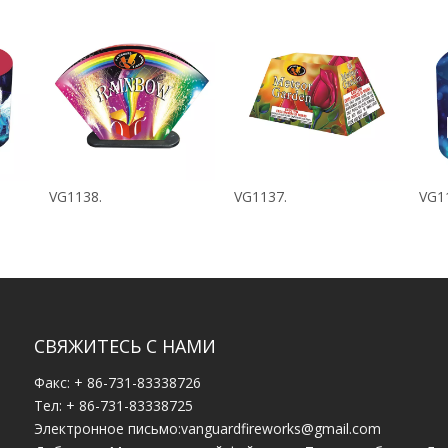
VG1138.
VG1137.
VG1
СВЯЖИТЕСЬ С НАМИ
Факс: + 86-731-83338726
Тел: + 86-731-83338725
Электронное письмо:
vanguardfireworks@gmail.com