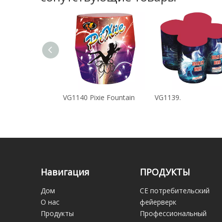
 Руны магии
VG1140 Pixie Fountain
VG1139.
Навигация
ПРОДУКТЫ
Дом
CE потребительский
О нас
фейерверк
Продукты
Профессиональный