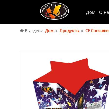
Дом
О на
Вы здесь:
Дом
»
Продукты
»
CE Consumer