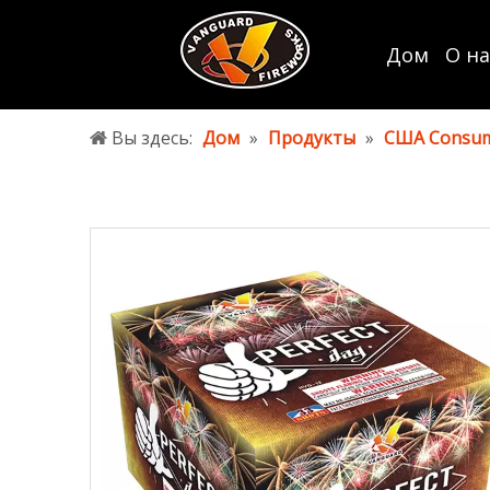
Дом
О на
Вы здесь:
Дом
»
Продукты
»
США Consum