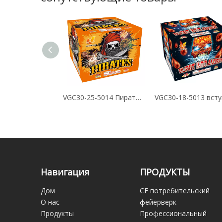
VGC30-25-5015 Спасательные 25 выстрелов Cake
VGC30-25-5014 Пираты 25 выстрелов Cake
Навигация
ПРОДУКТЫ
Дом
CE потребительский
О нас
фейерверк
Продукты
Профессиональный