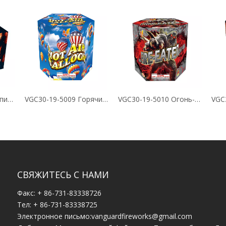
VGC30-18-5013 вступил в гнев 18 выстрелов торт
VGC30-19-5009 Горячий воздушный шар 19 выстрелов
VGC30-19-5010 Огонь-едок 19 Снимки Торт
СВЯЖИТЕСЬ С НАМИ
Факс: + 86-731-83338726
Тел: + 86-731-83338725
Электронное письмо:
vanguardfireworks@gmail.com