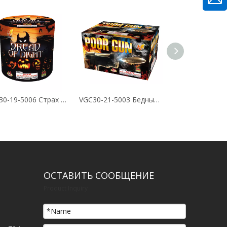
VGC30-19-5006 Страх ночи 19 выстрелов торт
VGC30-21-5003 Бедный пистолет 21 выстрел пирог
ОСТАВИТЬ СООБЩЕНИЕ
Product Inquiry